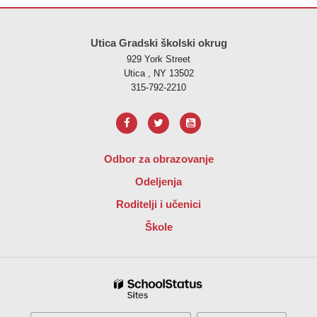
Ova stranica pruža informacije koristeći PDF, posjetite ovu vezu za
p
Utica Gradski školski okrug
929 York Street
Utica , NY 13502
315-792-2210
Odbor za obrazovanje
Odeljenja
Roditelji i učenici
Škole