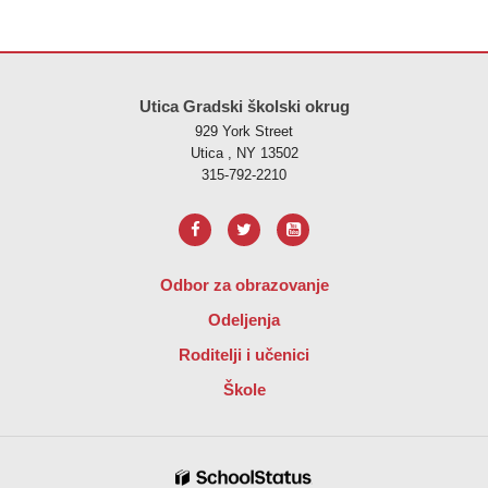
Ova stranica pruža informacije koristeći PDF, posjetite ovu vezu za
p
Utica Gradski školski okrug
929 York Street
Utica , NY 13502
315-792-2210
Odbor za obrazovanje
Odeljenja
Roditelji i učenici
Škole