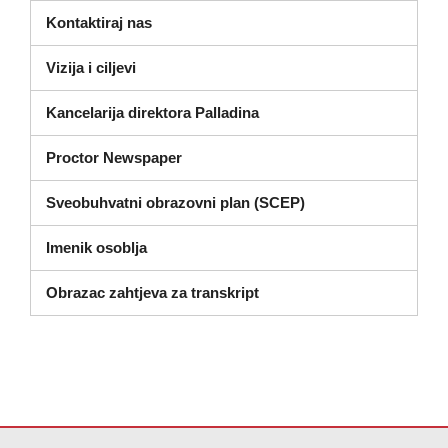
Kontaktiraj nas
Vizija i ciljevi
Kancelarija direktora Palladina
Proctor Newspaper
Sveobuhvatni obrazovni plan (SCEP)
Imenik osoblja
(otvara se u novom prozor
Obrazac zahtjeva za transkript
Ova stranica pruža informacije koristeći PDF, posjetite ovu vezu za
p