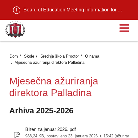
Board of Education Meeting Information for August 11, 2026
Ot
Dom
Škole
Srednja škola Proctor
O nama
Mjesečna ažuriranja direktora Palladina
Mjesečna ažuriranja
direktora Palladina
Arhiva 2025-2026
Bilten za januar 2026. pdf
988,24 KB, postavljeno 23. januara 2026. u 15:42 (ažurirano 30