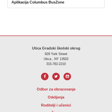
Aplikacija Columbus BusZone
Ova stranica pruža informacije koristeći PDF, posjetite ovu vezu za
p
Utica Gradski školski okrug
929 York Street
Utica , NY 13502
315-792-2210
Odbor za obrazovanje
Odeljenja
Roditelji i učenici