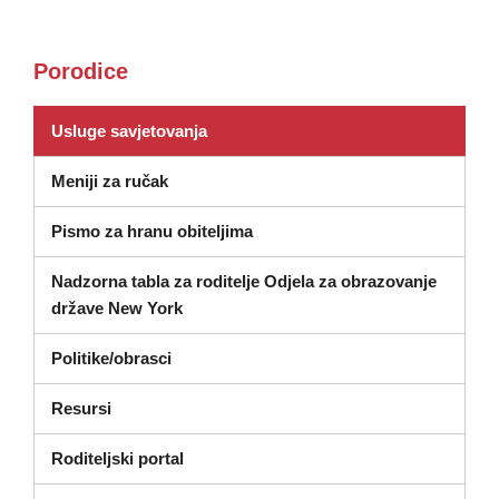
Porodice
(otvara se u novom prozoru)
Usluge savjetovanja
Meniji za ručak
Pismo za hranu obiteljima
Nadzorna tabla za roditelje Odjela za obrazovanje
(otvara se u novom prozoru)
države New York
Politike/obrasci
Resursi
Roditeljski portal