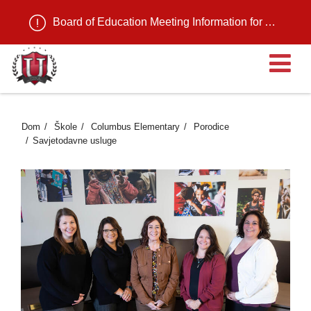
Board of Education Meeting Information for August 11, 2026
Ot
Dom
Škole
Columbus Elementary
Porodice
Savjetodavne usluge