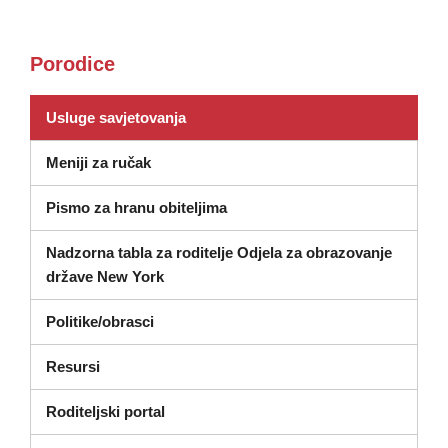
Porodice
(otvara se u novom prozoru)
Usluge savjetovanja
Meniji za ručak
Pismo za hranu obiteljima
Nadzorna tabla za roditelje Odjela za obrazovanje
(otvara se u novom prozoru)
države New York
Politike/obrasci
Resursi
Roditeljski portal