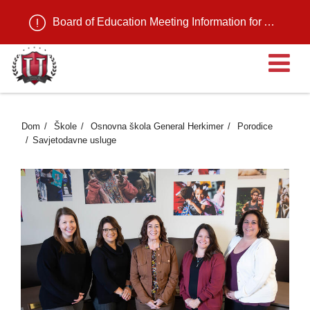
Board of Education Meeting Information for August 11, 2026
Ot
Dom
Škole
Osnovna škola General Herkimer
Porodice
Savjetodavne usluge