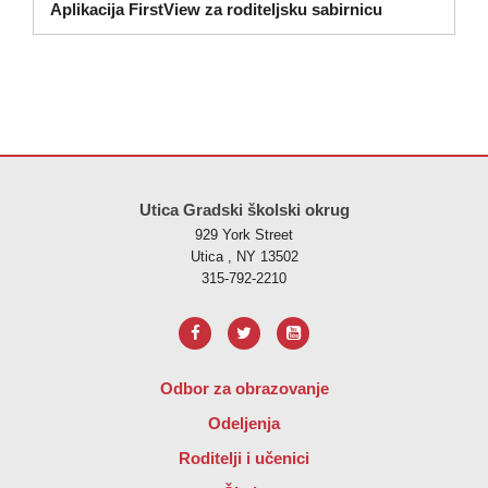
Aplikacija FirstView za roditeljsku sabirnicu
Ova stranica pruža informacije koristeći PDF, posjetite ovu vezu za
p
Utica Gradski školski okrug
929 York Street
Utica , NY 13502
315-792-2210
Odbor za obrazovanje
Odeljenja
Roditelji i učenici