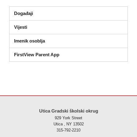
Događaji
Vijesti
Imenik osoblja
FirstView Parent App
Ova stranica pruža informacije koristeći PDF, posjetite ovu vezu za
p
Utica Gradski školski okrug
929 York Street
Utica , NY 13502
315-792-2210