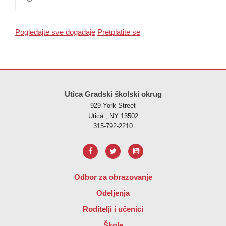
Pogledajte sve događaje
Pretplatite se
Ova stranica pruža informacije koristeći PDF, posjetite ovu vezu za
p
Utica Gradski školski okrug
929 York Street
Utica , NY 13502
315-792-2210
Odbor za obrazovanje
Odeljenja
Roditelji i učenici
Škole