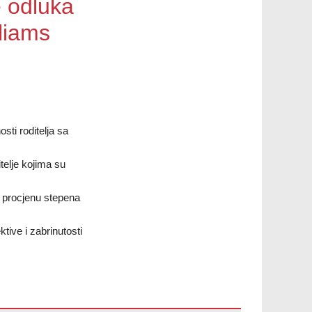
 odluka
liams
sti roditelja sa
itelje kojima su
a procjenu stepena
tive i zabrinutosti