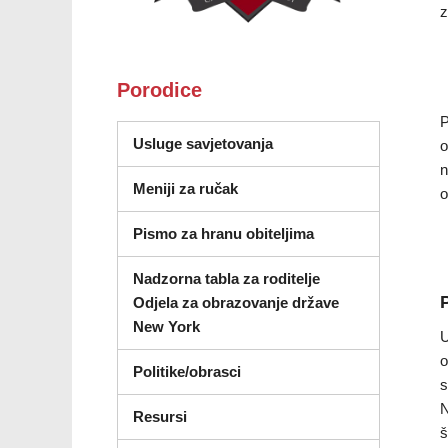
z
Porodice
P
(otvara se u novom proz
Usluge savjetovanja
o
n
Meniji za ručak
o
Pismo za hranu obiteljima
Nadzorna tabla za roditelje
Odjela za obrazovanje države
(otvara se u novom prozoru)
New York
U
o
Politike/obrasci
s
N
Resursi
š