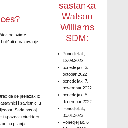
sastanka
Watson
oces?
Williams
oštac sa svime
SDM:
oboljšati obrazovanje
Ponedjeljak,
12.09.2022
ponedeljak, 3.
oktobar 2022
ponedeljak, 7.
novembar 2022
ponedeljak, 5.
trao da se prelazak iz
decembar 2022
stavnici i savjetnici u
Ponedjeljak,
jecom. Sada postoji i
09.01.2023
e i upoznaju direktora
Ponedjeljak, 6.
ori na pitanja.