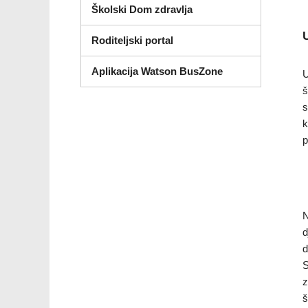
Školski Dom zdravlja
Roditeljski portal
Aplikacija Watson BusZone
U
š
s
k
p
N
d
d
S
z
š