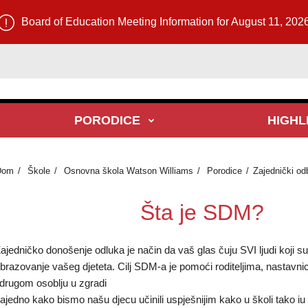
Board of Education Meeting Information for August 11, 202
PORODICE
HIGHL
Dom
Škole
Osnovna škola Watson Williams
Porodice
Zajednički od
Šta je SDM?
ajedničko donošenje odluka je način da vaš glas čuju SVI ljudi koji s
brazovanje vašeg djeteta. Cilj SDM-a je pomoći roditeljima, nastavni
 drugom osoblju u zgradi
ajedno kako bismo našu djecu učinili uspješnijim kako u školi tako iu