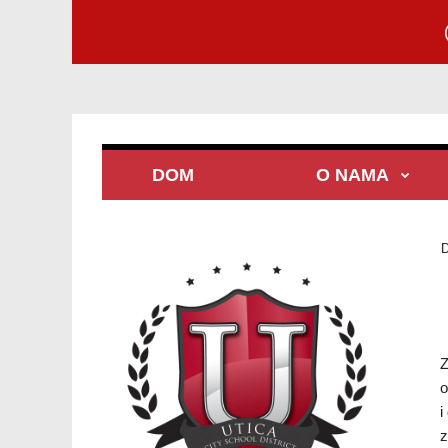
DOM
O NAMA
Z
o
i
z