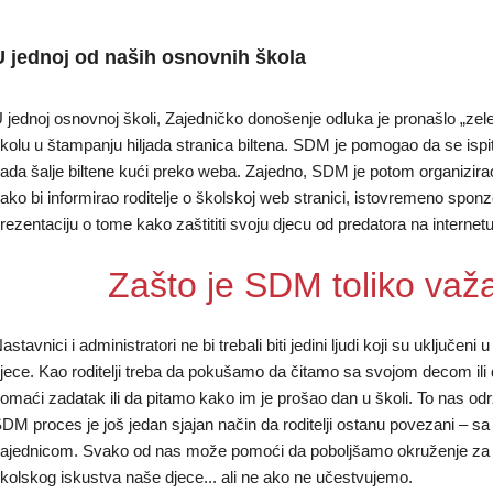
U jednoj od naših osnovnih škola
 jednoj osnovnoj školi, Zajedničko donošenje odluka je pronašlo „zele
kolu u štampanju hiljada stranica biltena. SDM je pomogao da se ispitaj
ada šalje biltene kući preko weba. Zajedno, SDM je potom organizirao
ako bi informirao roditelje o školskoj web stranici, istovremeno sponzo
rezentaciju o tome kako zaštititi svoju djecu od predatora na internetu
Zašto je SDM toliko važ
astavnici i administratori ne bi trebali biti jedini ljudi koji su uključen
jece. Kao roditelji treba da pokušamo da čitamo sa svojom decom ili 
omaći zadatak ili da pitamo kako im je prošao dan u školi. To nas o
DM proces je još jedan sjajan način da roditelji ostanu povezani – 
ajednicom. Svako od nas može pomoći da poboljšamo okruženje za uč
kolskog iskustva naše djece... ali ne ako ne učestvujemo.