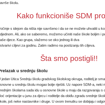
avrše školu.
Kako funkcioniše SDM pr
očinje s idejom da ništa nije savršeno i da se ne možete uhvatiti u k
oru)
djednom. Ali, ako se saberemo, možemo učiniti naše škole boljim i p
aše djece. Kao grupa, slažemo se oko jednog ili dva
stvarivi ciljevi za godinu. Zatim radimo na postizanju tih ciljeva.
Šta smo postigli!!
Prelazak u srednju školu
 jedan Utica Srednju školu gradskog školskog okruga, roditelj je sma
snovne u srednju školu mogao bolje riješiti. Uz napore SDM-a, neki na
rednjim školama sada idu u osnovne škole u maju da razgovaraju s d
oć orijentacije u junu za djecu i roditelje da obiđu zgradu srednje škol
kole, još neke nastavnike i druge. U ovom trenutku se dobijaju i odgov