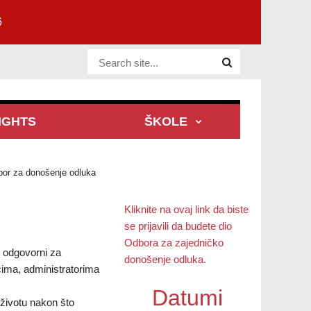
6
Website Site
IGHTS
ŠKOLE
bor za donošenje odluka
Kliknite na ovaj link da biste
se prijavili da budete dio
Odbora za zajedničko
u odgovorni za
donošenje odluka.
cima, administratorima
Datumi
 životu nakon što