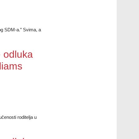
zbog SDM-a.” Svima, a
 odluka
liams
učenosti roditelja u