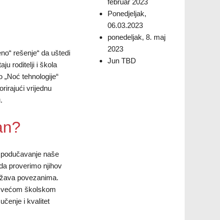
februar 2023
Ponedjeljak,
06.03.2023
ponedeljak, 8. maj
2023
no“ rešenje“ da uštedi
Jun TBD
u roditelji i škola
 „Noć tehnologije“
rirajući vrijednu
.
an?
i u podučavanje naše
da proverimo njihov
država povezanima.
sa većom školskom
enje i kvalitet