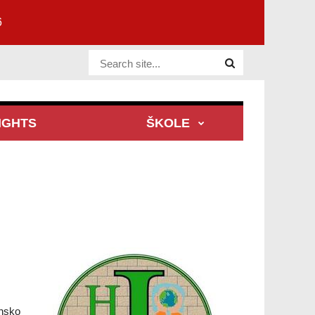
6
Website Site
IGHTS
ŠKOLE
unsko