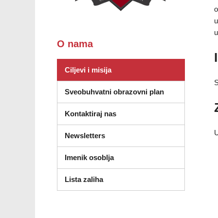
o
u
u
O nama
Ciljevi i misija
S
Sveobuhvatni obrazovni plan
Kontaktiraj nas
U
Newsletters
Imenik osoblja
(otvara se u novom prozoru)
Lista zaliha