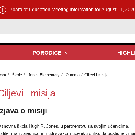
Board of Education Meeting Information for August 11, 202
PORODICE
HIGHL
Dom
Škole
Jones Elementary
O nama
Ciljevi i misija
Ciljevi i misija
Izjava o misiji
snovna škola Hugh R. Jones, u partnerstvu sa svojim učenicima,
oditeljima i zajednicom, nudi svakom učeniku priliku da postigne vrh