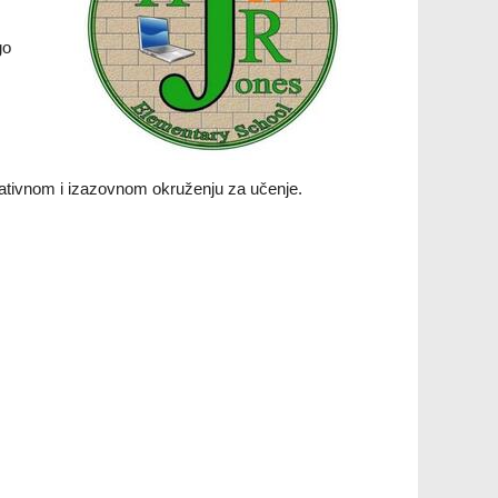
go
irativnom i izazovnom okruženju za učenje.