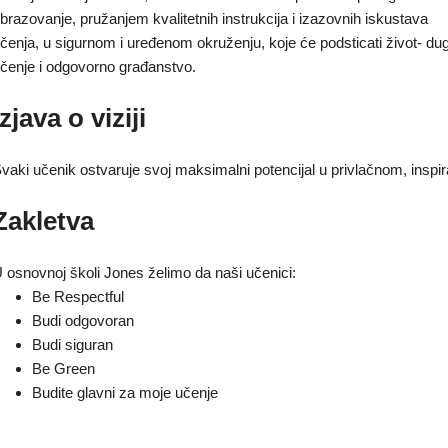
brazovanje, pružanjem kvalitetnih instrukcija i izazovnih iskustava
čenja, u sigurnom i uređenom okruženju, koje će podsticati život- du
čenje i odgovorno građanstvo.
Izjava o viziji
vaki učenik ostvaruje svoj maksimalni potencijal u privlačnom, insp
Zakletva
 osnovnoj školi Jones želimo da naši učenici:
Be Respectful
Budi odgovoran
Budi siguran
Be Green
Budite glavni za moje učenje