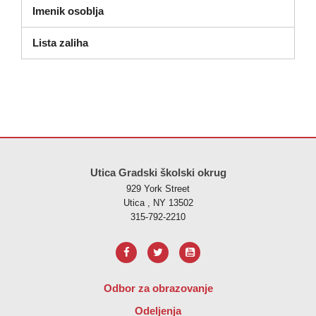
Imenik osoblja
(otvara se u novom prozoru)
Lista zaliha
Ova stranica pruža informacije koristeći PDF, posjetite ovu vezu za
p
Utica Gradski školski okrug
929 York Street
Utica , NY 13502
315-792-2210
Odbor za obrazovanje
Odeljenja