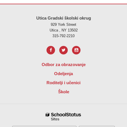
Ova stranica pruža informacije koristeći PDF, posjetite ovu vezu za
p
Utica Gradski školski okrug
929 York Street
Utica , NY 13502
315-792-2210
Odbor za obrazovanje
Odeljenja
Roditelji i učenici
Škole