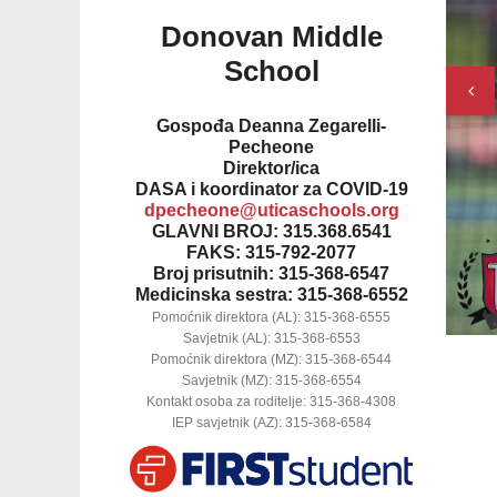
Donovan Middle
School
Pre
Gospođa Deanna Zegarelli-
Pecheone
Direktor/ica
DASA i koordinator za COVID-19
dpecheone@uticaschools.org
GLAVNI BROJ: 315.368.6541
FAKS: 315-792-2077
Broj prisutnih: 315-368-6547
Medicinska sestra: 315-368-6552
Pomoćnik direktora (AL): 315-368-6555
Savjetnik (AL): 315-368-6553
Pomoćnik direktora (MZ): 315-368-6544
Savjetnik (MZ): 315-368-6554
Kontakt osoba za roditelje: 315-368-4308
IEP savjetnik (AZ): 315-368-6584