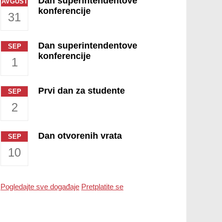
Dan superintendentove
AVGUST
konferencije
31
Dan superintendentove
SEP
konferencije
1
Prvi dan za studente
SEP
2
Dan otvorenih vrata
SEP
10
Pogledajte sve događaje
Pretplatite se