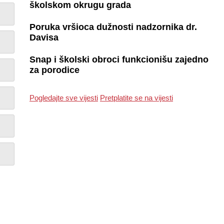
školskom okrugu grada
Poruka vršioca dužnosti nadzornika dr.
Davisa
Snap i školski obroci funkcionišu zajedno
za porodice
Pogledajte sve vijesti
Pretplatite se na vijesti