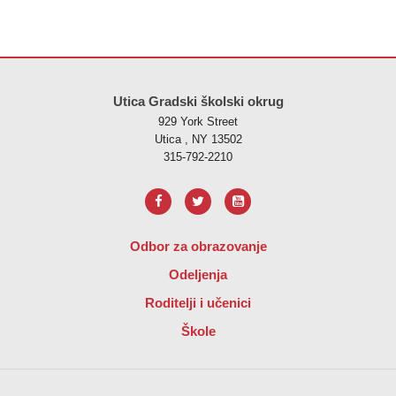
Ova stranica pruža informacije koristeći PDF, posjetite ovu vezu za
p
Utica Gradski školski okrug
929 York Street
Utica , NY 13502
315-792-2210
Odbor za obrazovanje
Odeljenja
Roditelji i učenici
Škole