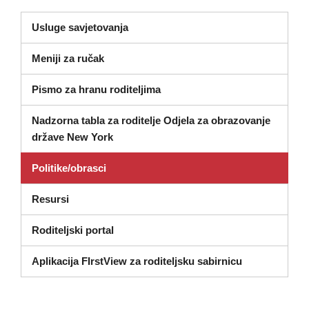
(otvara se u novom prozoru)
Usluge savjetovanja
Meniji za ručak
Pismo za hranu roditeljima
Nadzorna tabla za roditelje Odjela za obrazovanje
(otvara se u novom prozoru)
države New York
Politike/obrasci
Resursi
Roditeljski portal
Aplikacija FIrstView za roditeljsku sabirnicu