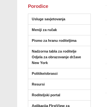
Porodice
(otvara se u novom proz
Usluge savjetovanja
Meniji za ručak
Pismo za hranu roditeljima
Nadzorna tabla za roditelje
Odjela za obrazovanje države
(otvara se u novom prozoru)
New York
Politike/obrasci
Resursi
Roditeljski portal
Aplikacija FIrstView za