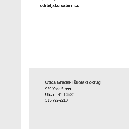
roditeljsku sabirnicu
Ova stranica pruža informacije koristeći PDF, posjetite o
Utica Gradski školski okrug
929 York Street
Utica , NY 13502
315-792-2210