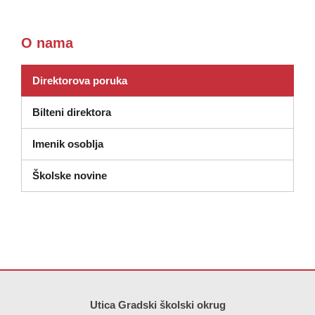
O nama
Direktorova poruka
Bilteni direktora
Imenik osoblja
Školske novine
Ova stranica pruža informacije koristeći PDF, posjetite ovu vezu za
p
Utica Gradski školski okrug