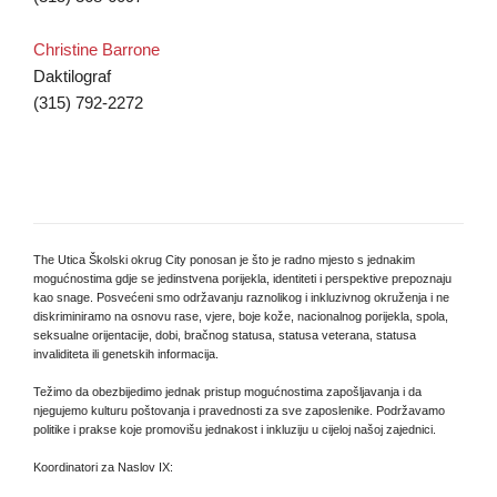
Christine Barrone
Daktilograf
(315) 792-2272
The Utica Školski okrug City ponosan je što je radno mjesto s jednakim
mogućnostima gdje se jedinstvena porijekla, identiteti i perspektive prepoznaju
kao snage. Posvećeni smo održavanju raznolikog i inkluzivnog okruženja i ne
diskriminiramo na osnovu rase, vjere, boje kože, nacionalnog porijekla, spola,
seksualne orijentacije, dobi, bračnog statusa, statusa veterana, statusa
invaliditeta ili genetskih informacija.
Težimo da obezbijedimo jednak pristup mogućnostima zapošljavanja i da
njegujemo kulturu poštovanja i pravednosti za sve zaposlenike. Podržavamo
politike i prakse koje promovišu jednakost i inkluziju u cijeloj našoj zajednici.
Koordinatori za Naslov IX: