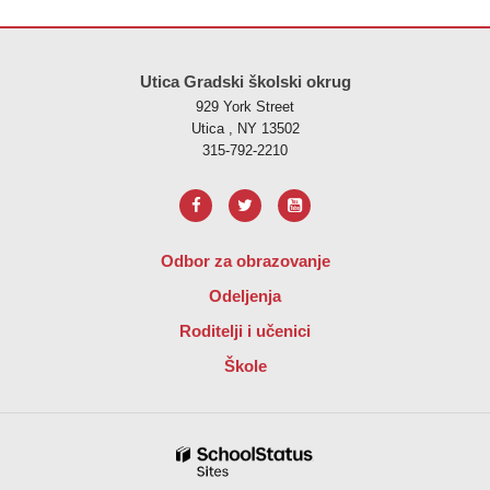
Ova stranica pruža informacije koristeći PDF, posjetite ovu vezu za
p
Utica Gradski školski okrug
929 York Street
Utica , NY 13502
315-792-2210
Odbor za obrazovanje
Odeljenja
Roditelji i učenici
Škole