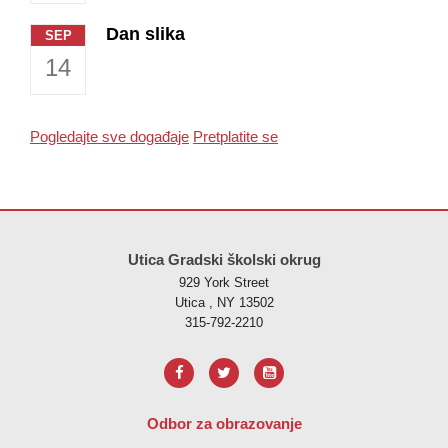
Dan slika
SEP
14
Pogledajte sve događaje
Pretplatite se
Ova stranica pruža informacije koristeći PDF, posjetite ovu vezu za
p
Utica Gradski školski okrug
929 York Street
Utica , NY 13502
315-792-2210
Odbor za obrazovanje