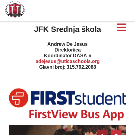
Ot
JFK Srednja škola
Andrew De Jesus
Direktor/ica
Koordinator DASA-e
adejesus@uticaschools.org
Glavni broj: 315.792.2088
Play
Pause