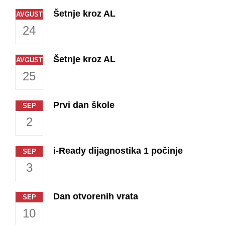
Šetnje kroz AL
AVGUST
24
Šetnje kroz AL
AVGUST
25
Prvi dan škole
SEP
2
i-Ready dijagnostika 1 počinje
SEP
3
Dan otvorenih vrata
SEP
10