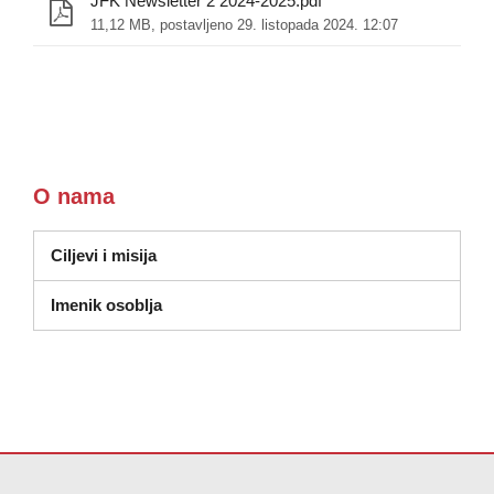
JFK Newsletter 2 2024-2025.pdf
11,12 MB, postavljeno 29. listopada 2024. 12:07
O nama
Ciljevi i misija
Imenik osoblja
Ova stranica pruža informacije koristeći PDF, posjetite ovu vezu za
p