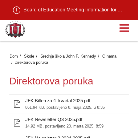
Board of Education Meeting Information for August 11, 2026
Ot
Dom
Škole
Srednja škola John F. Kennedy
O nama
Direktorova poruka
Direktorova poruka
JFK Bilten za 4. kvartal 2025.pdf
861,94 KB, postavljeno 8. maja 2025. u 8:35
JFK Newsletter Q3 2025.pdf
14,92 MB, postavljeno 20. marta 2025. 8:59