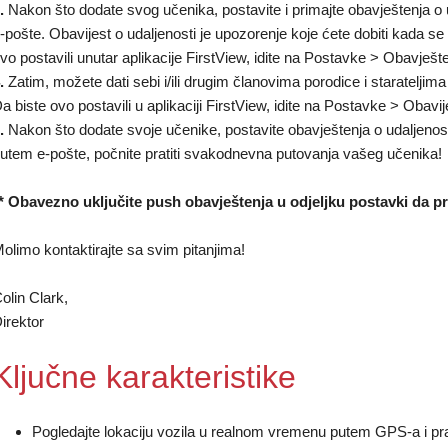
.
Nakon što dodate svog učenika, postavite i primajte obavještenja o ud
-pošte. Obavijest o udaljenosti je upozorenje koje ćete dobiti kada se 
vo postavili unutar aplikacije FirstView, idite na Postavke > Obavješte
.
Zatim, možete dati sebi i/ili drugim članovima porodice i staratelj
a biste ovo postavili u aplikaciji FirstView, idite na Postavke > Obavij
.
Nakon što dodate svoje učenike, postavite obavještenja o udaljenost
utem e-pošte, počnite pratiti svakodnevna putovanja vašeg učenika!
* Obavezno uključite push obavještenja u odjeljku postavki da p
olimo kontaktirajte sa svim pitanjima!
olin Clark,
irektor
Ključne karakteristike
Pogledajte lokaciju vozila u realnom vremenu putem GPS-a i pr