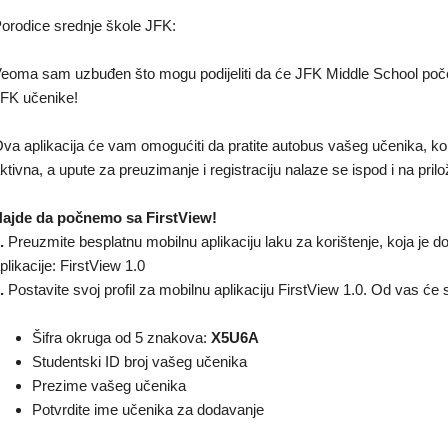
orodice srednje škole JFK:
eoma sam uzbuđen što mogu podijeliti da će JFK Middle School početi 
FK učenike!
va aplikacija će vam omogućiti da pratite autobus vašeg učenika, ko
ktivna, a upute za preuzimanje i registraciju nalaze se ispod i na pril
ajde da počnemo sa FirstView!
.
Preuzmite besplatnu mobilnu aplikaciju laku za korištenje, koja je do
plikacije: FirstView 1.0
.
Postavite svoj profil za mobilnu aplikaciju FirstView 1.0. Od vas će se
Šifra okruga od 5 znakova:
X5U6A
Studentski ID broj vašeg učenika
Prezime vašeg učenika
Potvrdite ime učenika za dodavanje