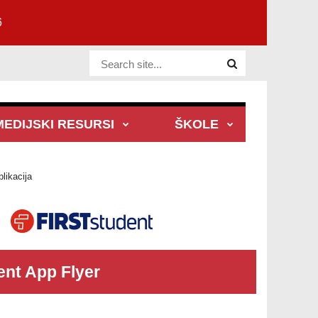
6
Website Site
MEDIJSKI RESURSI
ŠKOLE
likacija
p
ent App Flyer