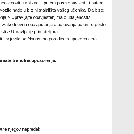
aljenosti u aplikaciji, putem push obavijesti ili putem
vozilo nađe u blizini stajališta vašeg učenika. Da biste
nja > Upravljajte obavještenjima o udaljenosti.\
ima svakodnevna obavještenja o putovanju putem e-pošte.
esti > Upravljanje primateljima.
i i prijavite se članovima porodice s upozorenjima
rimate trenutna upozorenja.
atite njegov napredak