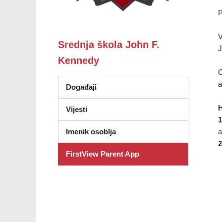
P
V
Srednja škola John F.
J
Kennedy
O
a
Događaji
H
Vijesti
1
a
Imenik osoblja
2
FirstView Parent App