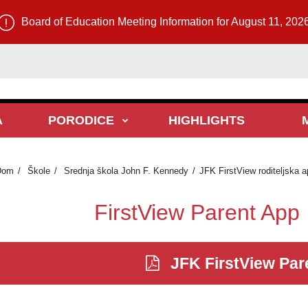
Board of Education Meeting Information for August 11, 202
A
PORODICE
HIGHLIGHTS
Dom
Škole
Srednja škola John F. Kennedy
JFK FirstView roditeljska ap
FirstView Parent Ap
JFK FirstView Par