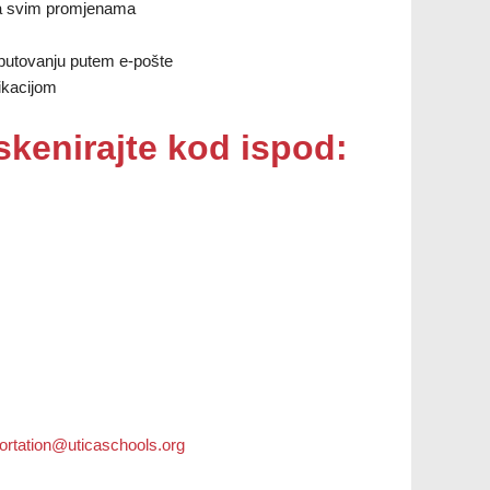
 sa svim promjenama
 putovanju putem e-pošte
ikacijom
 skenirajte kod ispod:
ortation@uticaschools.org