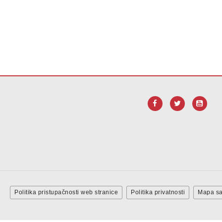
vu vezu za
preuzimanje softvera Adobe Acrobat Reader DC
.
Politika pristupačnosti web stranice
Politika privatnosti
Mapa sa