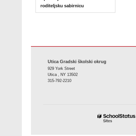
roditeljsku sabirnicu
Ova stranica pruža informacije koristeći PDF, posjetite o
Utica Gradski školski okrug
929 York Street
Utica , NY 13502
315-792-2210