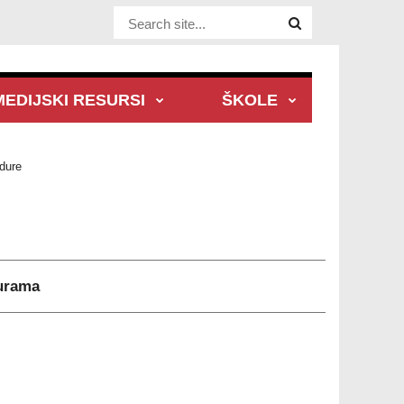
Website Site
MEDIJSKI RESURSI
ŠKOLE
edure
durama