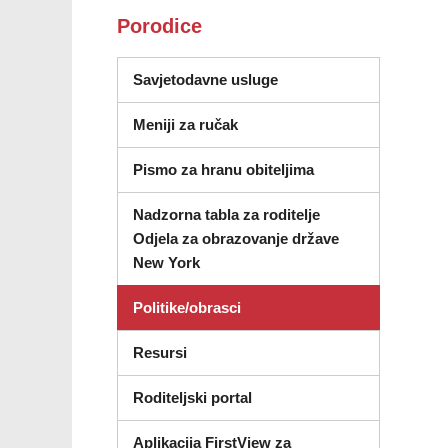
Porodice
Savjetodavne usluge
Meniji za ručak
Pismo za hranu obiteljima
Nadzorna tabla za roditelje
Odjela za obrazovanje države
(otvara se u novom prozoru)
New York
Politike/obrasci
Resursi
Roditeljski portal
Aplikacija FirstView za