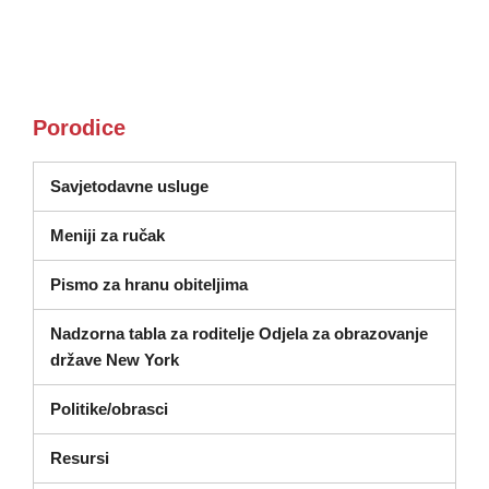
Porodice
Savjetodavne usluge
Meniji za ručak
Pismo za hranu obiteljima
Nadzorna tabla za roditelje Odjela za obrazovanje
(otvara se u novom prozoru)
države New York
Politike/obrasci
Resursi