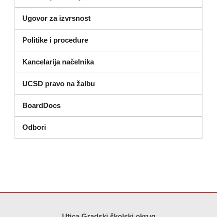
Ugovor za izvrsnost
Politike i procedure
Kancelarija načelnika
UCSD pravo na žalbu
(otvara se u novom prozoru)
BoardDocs
Odbori
Ova stranica pruža informacije koristeći PDF, posjetite ovu vezu za
p
Utica Gradski školski okrug